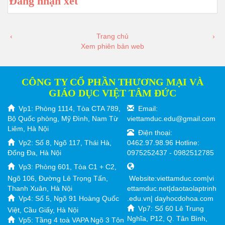
Đăng nhận xét
‹
Trang chủ
›
Xem phiên bản web
CÔNG TY CỔ PHẦN THƯƠNG MẠI VÀ
GIÁO DỤC VIỆT TÂM ĐỨC
Vp1: Phòng 1114, Tòa CTA 789,
Email:
Bộ Quốc phòng, Mỹ Đình, Nam Từ
viettamduc.edu@gmail.com
Liêm, Hà Nội
Điện thoại:
Vp2: Số 8, Ngõ 117, Thái Hà,
0462.97.98.96 Hotline:
Đống Đa, Hà Nội
0975252437 - 0982512785
Vp3: Phòng 601, Tòa C1 + C2,
Ngõ 106, Đường Lê Trọng Tấn,
Website:viettamduc.com|vi
Thanh Xuân, Hà Nội
ettamduc.net|daotaolaptrinh
Vp4: Số 5, Ngõ 91 Hoàng Quốc
.edu.vn| dayhocdohoa.com
Vp7: Số 60 Lê Trung
Việt, Cầu Giấy, Hà Nội
Nghĩa, P12, Q. Tân Bình,
Vp5: Tầng 4 toà VAPA Ngõ 3 Tôn