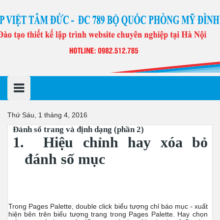
S
k
i
p
t
o
c
o
n
t
e
n
Thứ Sáu, 1 tháng 4, 2016
t
Đánh số trang và định dạng (phần 2)
1.
Hiệu chỉnh hay xóa bỏ
đánh số mục
Trong Pages Palette, double click biểu tượng chỉ báo mục
xuất
hiện bên trên biểu tượng trang trong Pages Palette. Hay chọn