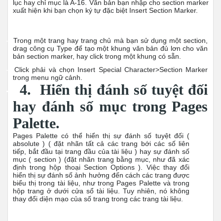
lục hay chỉ mục là A-16. Văn bản bạn nhập cho section marker
xuất hiện khi bạn chọn ký tự đặc biệt Insert Section Marker.
-
Trong một trang hay trang chủ mà bạn sử dụng một section,
drag công cụ Type để tạo một khung văn bản đủ lơn cho văn
bản section marker, hay click trong một khung có sẵn.
-
Click phải và chọn Insert Special Character>Section Marker
trong menu ngữ cảnh.
-
4. Hiển thị đánh số tuyệt đối
hay đánh số mục trong Pages
Palette
.
Pages Palette có thể hiển thị sự đánh số tuyệt đối (
absolute ) ( đặt nhãn tất cả các trang bới các số liên
tiếp, bắt đầu tại trang đầu của tài liệu ) hay sự đánh số
mục ( section ) (đặt nhãn trang bằng mục, như đã xác
định trong hộp thoại Section Options ). Việc thay đổi
hiển thị sự đánh số ảnh hưởng đến cách các trang được
biểu thị trong tài liệu, như trong Pages Palette và trong
hộp trang ở dưới cửa sổ tài liệu. Tuy nhiên, nó không
thay đổi diện mạo của số trang trong các trang tài liệu.