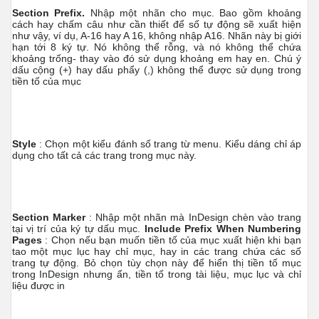
Section Prefix.
Nhập một nhãn cho mục. Bao gồm khoảng
cách hay chấm câu như cần thiết để số tự động sẽ xuất hiện
như vậy, ví dụ, A-16 hay A 16, không nhập A16. Nhãn này bị giới
hạn tới 8 ký tự. Nó không thể rỗng, và nó không thể chứa
khoảng trống- thay vào đó sử dụng khoảng em hay en. Chú ý
dấu cộng (+) hay dấu phẩy (,) không thể được sử dụng trong
tiền tố của mục
Style
: Chọn một kiểu đánh số trang từ menu. Kiểu dáng chỉ áp
dụng cho tất cả các trang trong mục này.
Section Marker
: Nhập một nhãn mà InDesign chèn vào trang
tại vị trí của ký tự dấu mục.
Include Prefix When Numbering
Pages
: Chọn nếu bạn muốn tiền tố của mục xuất hiện khi bạn
tao một mục lục hay chỉ mục, hay in các trang chứa các số
trang tự động. Bỏ chọn tùy chọn này để hiển thị tiền tố mục
trong InDesign nhưng ẩn, tiền tố trong tài liệu, mục lục và chỉ
liệu được in