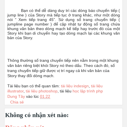
Bạn có thể dễ dàng duy trì các dòng báo chuyển tiếp (
jump line ) của Story mà tiếp tục ở trang khác, như một dòng
nói “ Xem tiếp trang 45”. Sử dụng số trang chuyển tiếp (
jumpline page number ) để cập nhật tự động số trang chứa
khung văn bản theo dòng mạch kế tiếp hay trước đó của một
Story khi bạn di chuyển hay tạo dòng mạch lại các khung văn
bản của Story.
Thông thường số trang chuyển tiếp nên nằm trong một khung
văn bản riêng biệt khỏi Story nó theo dấu. Theo cách đó, số
trang chuyển tiếp giữ được vị trí ngay cả khi văn bản của
Story thay đổi dòng mạch.
Tài liệu bạn có thể quan tâm:
tài liệu indesign
,
tài liệu
illustrator
,
tài liệu photoshop
, tài liệu
học lập trình php
Dung Tây
vào lúc
01:22
Chia sẻ
Không có nhận xét nào: