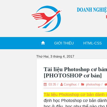
S
k
i
p
t
o
c
o
n
GIỚI THIỆU
HTML-CSS
t
e
n
Thứ Hai, 3 tháng 4, 2017
t
Tài liệu Photoshop cơ bản
[PHOTOSHOP cơ bản]
03:35
Congthuc
photoshop
Tài liệu Photoshop cơ bản dành c
định học Photoshop cơ bản dành 
học ở đâu, học như thế nào cho 