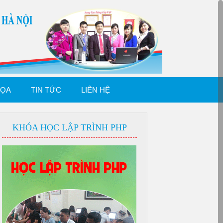
HỌA
TIN TỨC
LIÊN HỆ
KHÓA HỌC LẬP TRÌNH PHP