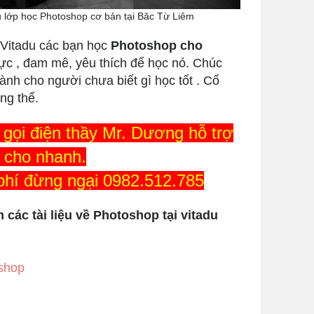
u lớp học Photoshop cơ bản tại Băc Từ Liêm
 Vitadu các bạn học
Photoshop cho
ực , đam mê, yêu thích để học nó. Chúc
nh cho người chưa biết gì học tốt . Cố
ng thể.
gọi điện thầy Mr. Dương hỗ trợ
 cho nhanh.
phí đừng ngại 0982.512.785
các tài liệu về Photoshop tại vitadu
oshop