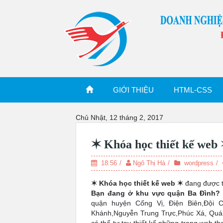
S
k
i
p
t
o
c
o
n
GIỚI THIỆU
HTML-CSS
t
e
n
Chủ Nhật, 12 tháng 2, 2017
t
✶ Khóa học thiết kế web 
18:56
Ngô Thị Hà
wordpress
✶ Khóa học thiết kế web ✶
đang được t
Bạn đang ở khu vực quận Ba Đình?
quận huyện Cống Vị, Điện Biên,Đội 
Khánh,Nguyễn Trung Trực,Phúc Xá, Quán