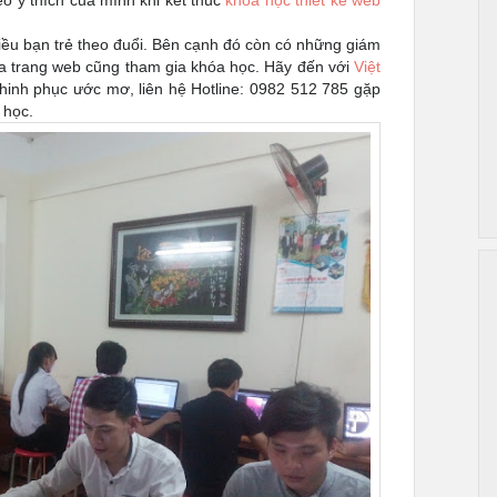
eo ý thích của mình khi kết thúc
khóa học thiết kế web
ều bạn trẻ theo đuổi. Bên cạnh đó còn có những giám
a trang web cũng tham gia khóa học. Hãy đến với
Việt
chinh phục ước mơ, liên hệ Hotline: 0982 512 785 gặp
 học.